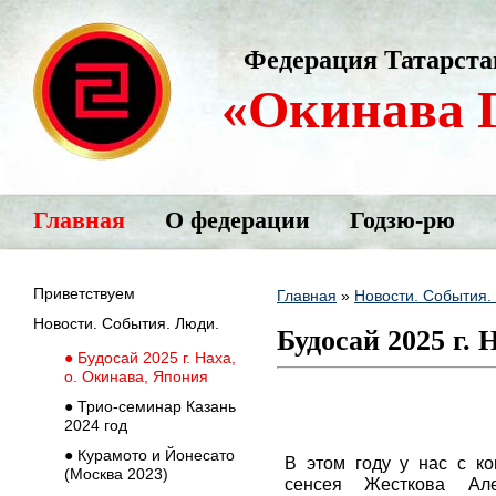
Федерация Татарста
«Окинава 
Главная
О федерации
Годзю-рю
Приветствуем
Главная
»
Новости. События.
Новости. События. Люди.
Будосай 2025 г. 
● Будосай 2025 г. Наха,
о. Окинава, Япония
● Трио-семинар Казань
2024 год
● Курамото и Йонесато
В этом году у нас с к
(Москва 2023)
сенсея Жесткова Але