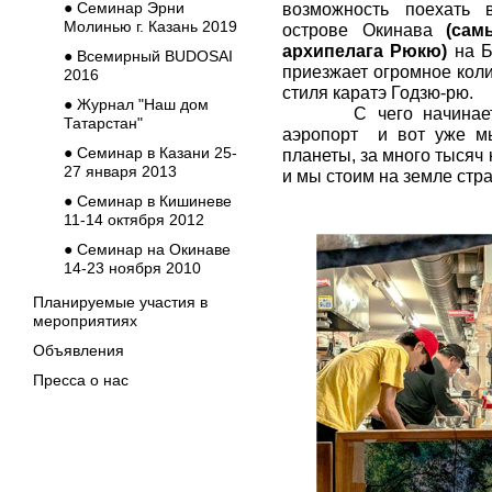
● Семинар Эрни
возможность поехать 
Молинью г. Казань 2019
острове Окинава
(
сам
архипелага Рюкю
)
на Б
● Всемирный BUDOSAI
приезжает огромное кол
2016
стиля каратэ Годзю-рю.
● Журнал "Наш дом
С чего начинается 
Татарстан"
аэропорт и вот уже мы
● Семинар в Казани 25-
планеты, за много тысяч
27 января 2013
и мы стоим на земле стр
● Семинар в Кишиневе
11-14 октября 2012
● Семинар на Окинаве
14-23 ноября 2010
Планируемые участия в
мероприятиях
Объявления
Пресса о нас