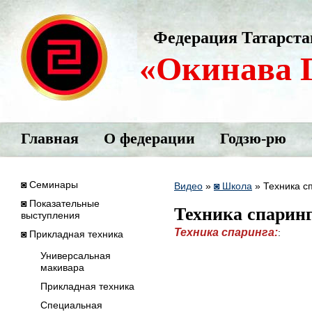
Федерация Татарста
«Окинава 
Главная
О федерации
Годзю-рю
◙ Семинары
Видео
»
◙ Школа
»
Техника с
◙ Показательные
Техника спаринг
выступления
Техника спаринга:
:
◙ Прикладная техника
Универсальная
макивара
Прикладная техника
Специальная